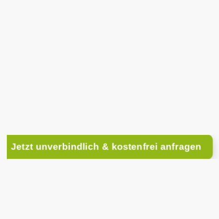
rch schlanke Strukturen & starke Partner
nken lebt mit ihrer Familie in
Malsch-Völkersba
r Hand und beraten realistisch und zuverlässig.
👉
Lassen Sie Ihre Immobilie kostenlos bewerte
und erhalten Sie eine klare Einschätzung
zum Verkaufspreis oder zur marktgerechten Miete
Jetzt unverbindlich & kostenfrei anfragen
ere Hauptgeschäftsfel