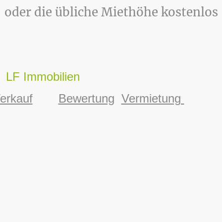
oder die übliche Miethöhe kostenlos
i
LF Immobilien
, Ihrem regionalen & zuver
erkauf
, die
Bewertung
,
Vermietung
von Im
 unverbindliche Beratung stehen wir gerne 
:
ftliches Know-how
(Studium der Immobilienwirtsc
hrung
ge Kommunikation
– Sie sind jederzeit informiert
ive:
Wir sind selbst Investoren und wissen, worau